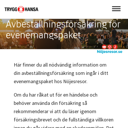
Avbeställningsförsäkring för
evenemangspaket
Här finner du all nödvändig information om
din avbeställningsförsäkring som ingår i ditt
evenemangspaket hos Nöjesresor.
Om du har råkat ut för en händelse och
behöver använda din
försäkring så
rekommenderar vi att du läser igenom
försäkringsbrevet och de fullständiga villkoren
innan du går
vidare med en skadeanmälan. Det